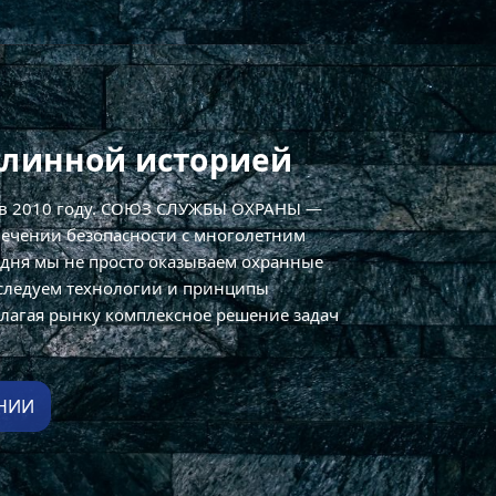
длинной историей
 в 2010 году. СОЮЗ СЛУЖБЫ ОХРАНЫ —
печении безопасности с многолетним
 дня мы не просто оказываем охранные
сследуем технологии и принципы
лагая рынку комплексное решение задач
НИИ