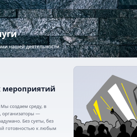
луги
ями нашей деятельности
х мероприятий
Мы создаем среду, в
о, организаторы —
задумано. Без суеты, без
ной готовностью к любым