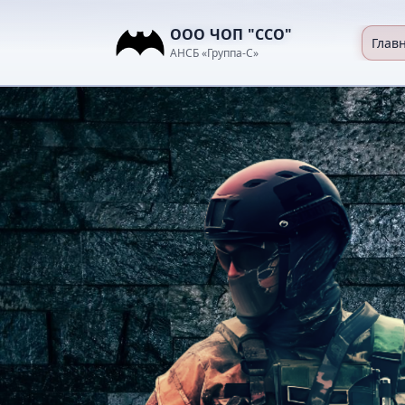
ООО ЧОП "ССО"
Глав
АНСБ «Группа-С»