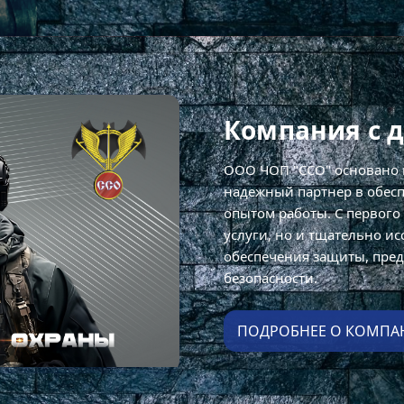
ХРАНЫ
обеспечению
Компания с 
частных лиц.
ООО ЧОП "ССО" основано
надежный партнер в обес
опытом работы. С первого
услуги, но и тщательно и
обеспечения защиты, пред
безопасности.
ПОДРОБНЕЕ О КОМПА