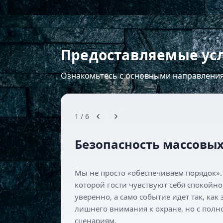
Предоставляемые ус
Ознакомьтесь с основными направлени
1
/
6
Безопасность массовы
Мы не просто «обеспечиваем порядок». 
которой гости чувствуют себя спокойн
уверенно, а само событие идет так, как 
лишнего внимания к охране, но с пол
сценариям.