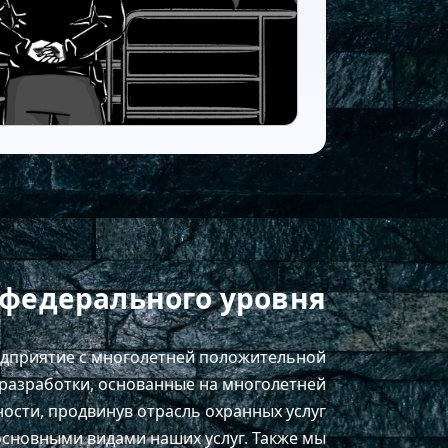
федерального уровня
приятие с многолетней положительной
-разработки, основанные на многолетней
ности, продвинув отрасль охранных услуг
основными видами наших услуг. Также мы